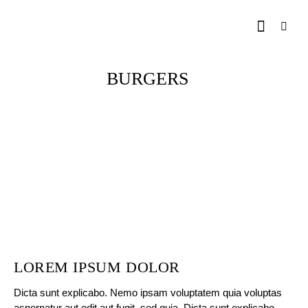
BURGERS
LOREM IPSUM DOLOR
Dicta sunt explicabo. Nemo ipsam voluptatem quia voluptas
aspernatur aut odit aut fugit, sed quia. Dicta sunt explicabo.