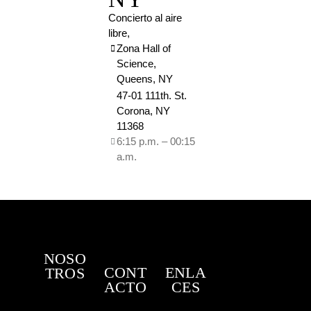
Concierto al aire
libre,
Zona Hall of
Science,
Queens, NY
47-01 111th. St.
Corona, NY
11368
6:15 p.m. – 00:15
a.m.
NOSO
CONT
ENLA
TROS
ACTO
CES
Somos un
47 – 01
Home