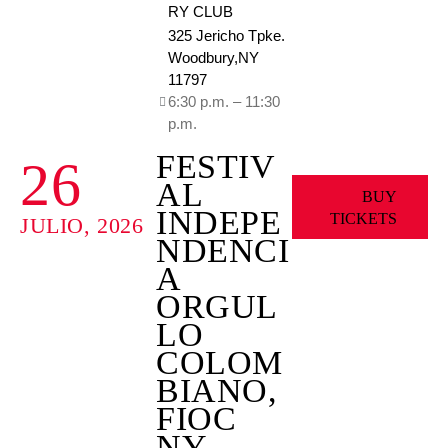
RY CLUB
325 Jericho Tpke.
Woodbury,NY
11797
6:30 p.m. – 11:30
p.m.
FESTIV
26
AL
BUY
INDEPE
TICKETS
JULIO, 2026
NDENCI
A
ORGUL
LO
COLOM
BIANO,
FIOC
NY