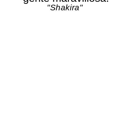
"Shakira"
Ana Sofía Ortiz Jiménez,
coronada como la
nueva
Embajadora FIOC Colombia USA 2026.
Su elegancia, carisma, compromiso y amor por
nuestras raíces colombianas la hicieron destacar
en esta maravillosa experiencia. Iniciando un
nuevo capítulo en el que representará con honor,
pasión y orgullo a nuestra comunidad.